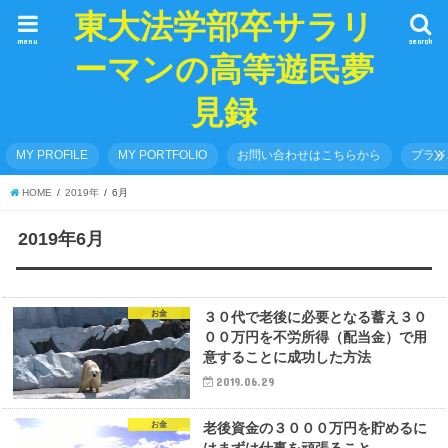
東大法学部卒サラリ
menu
search
ーマンの高等遊民夢
見録
MY PROFILE
MY PORTFOLIO
お問い合わせはこちらから
プライ
HOME
2019年
6月
2019年6月
お金
３０代で老後に必要となる蓄え３０
００万円を不労所得（配当金）で用
意することに成功した方法
2019.06.29
お金
老後資金の３０００万円を貯めるに
はまずは仕事を頑張ること