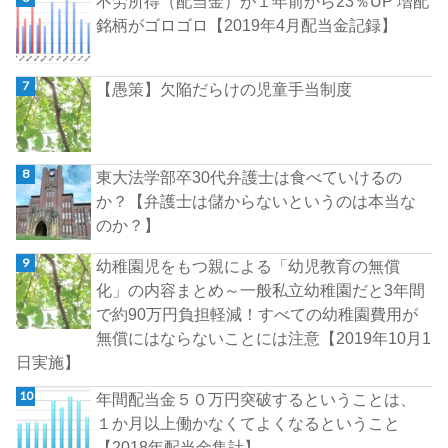
不労所得（配当金）が１年前から23％UP 増配
銘柄がゴロゴロ【2019年4月配当金記録】
【愚策】欠陥だらけの児童手当制度
東大法学部卒30代弁護士は食べていけるの
か？【弁護士は儲からないというのは本当な
のか？】
幼稚園児をもつ親による「幼児教育の無償
化」の内容まとめ～一般私立幼稚園だと3年間
で約90万円負担軽減！すべての幼稚園費用が
無償にはならないことには注意【2019年10月1
日実施】
年間配当金５０万円突破するということは、
１か月以上働かなくてよくなるということ
【2018年配当金集計】