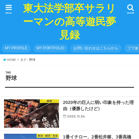
東大法学部卒サラリ
menu
search
ーマンの高等遊民夢
見録
MY PROFILE
MY PORTFOLIO
お問い合わせはこちらから
プライ
HOME
タグ : 野球
TAG
野球
野球
2020年の巨人に弱い印象を持った理
由（優勝したけど）
2020.11.06
政治・経済・社会
1番イチロー、2番松井稼、3番高橋