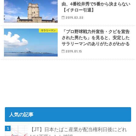
由、4番松井秀で5番から決まらない
【イチロー引退】
2019.03.22
サラリーマン
「プロ野球戦力外宣告・クビを宣告
された男たち」を見ると、安定した
サラリーマンのありがたさがわかる
2019.01.15
人気の記事
【JT】日本たばこ産業が配当権利日後にどれ