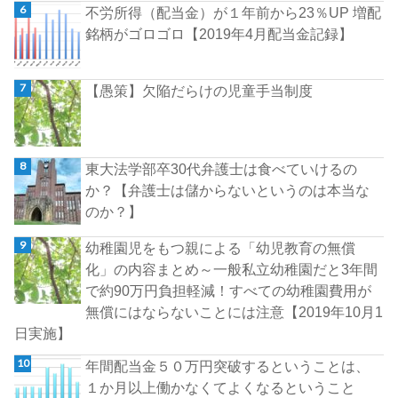
不労所得（配当金）が１年前から23％UP 増配
銘柄がゴロゴロ【2019年4月配当金記録】
【愚策】欠陥だらけの児童手当制度
東大法学部卒30代弁護士は食べていけるの
か？【弁護士は儲からないというのは本当な
のか？】
幼稚園児をもつ親による「幼児教育の無償
化」の内容まとめ～一般私立幼稚園だと3年間
で約90万円負担軽減！すべての幼稚園費用が
無償にはならないことには注意【2019年10月1
日実施】
年間配当金５０万円突破するということは、
１か月以上働かなくてよくなるということ