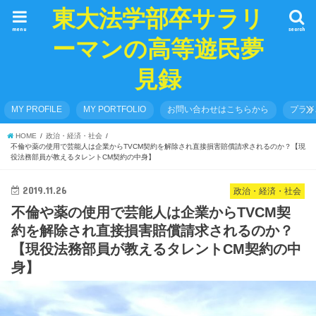
東大法学部卒サラリ
menu
search
ーマンの高等遊民夢
見録
MY PROFILE
MY PORTFOLIO
お問い合わせはこちらから
プライ
HOME
政治・経済・社会
不倫や薬の使用で芸能人は企業からTVCM契約を解除され直接損害賠償請求されるのか？【現
役法務部員が教えるタレントCM契約の中身】
2019.11.26
政治・経済・社会
不倫や薬の使用で芸能人は企業からTVCM契
約を解除され直接損害賠償請求されるのか？
【現役法務部員が教えるタレントCM契約の中
身】