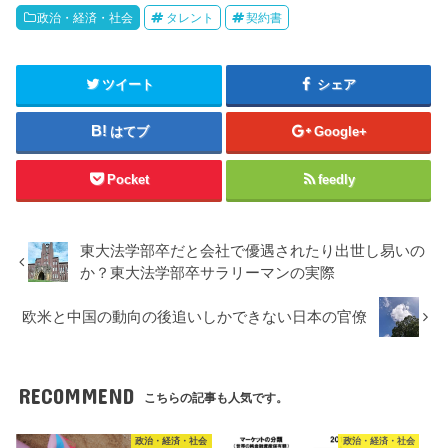
政治・経済・社会
タレント
契約書
ツイート
シェア
はてブ
Google+
Pocket
feedly
東大法学部卒だと会社で優遇されたり出世し易いの
か？東大法学部卒サラリーマンの実際
欧米と中国の動向の後追いしかできない日本の官僚
RECOMMEND
こちらの記事も人気です。
政治・経済・社会
政治・経済・社会