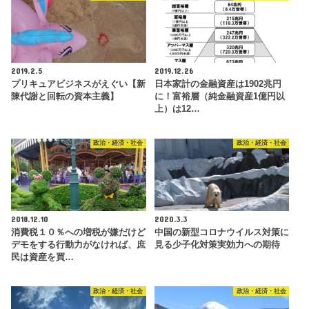
2019.2.5
2019.12.26
プリキュアビジネスがえぐい【新
日本家計の金融資産は1902兆円
陳代謝と回転の資本主義】
に！富裕層（純金融資産1億円以
上）は12…
政治・経済・社会
政治・経済・社会
2018.12.10
2020.3.3
消費税１０％への増税が嫌だけど
中国の新型コロナウイルス対策に
デモをする行動力がなければ、庶
見る少子化対策実効力への期待
民は資産を買…
政治・経済・社会
政治・経済・社会