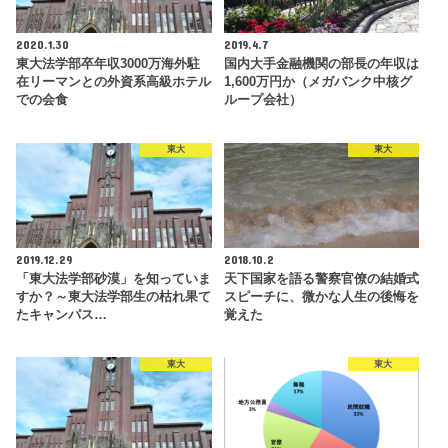
2020.1.30
2019.4.7
東大法学部卒年収3000万海外駐
国内大手金融機関の部長の年収は
在リーマンとの外資系高級ホテル
1,600万円か（メガバンク中核グ
での会食
ループ会社）
東大
東大
2019.12.29
2018.10.2
「東大法学部砂漠」を知っていま
天下国家を語る警察官僚の結婚式
すか？～東大法学部生の枯れ果て
スピーチに、微かな人生の後悔を
たキャンパス…
覚えた
東大
東大