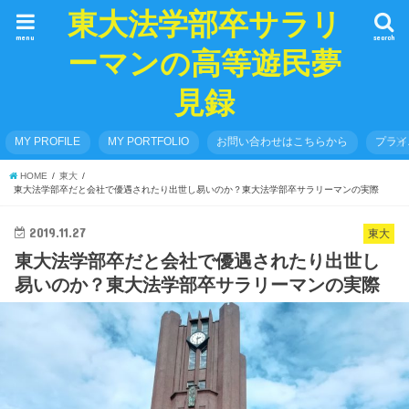
東大法学部卒サラリ
menu
search
ーマンの高等遊民夢
見録
MY PROFILE
MY PORTFOLIO
お問い合わせはこちらから
プライ
HOME
東大
東大法学部卒だと会社で優遇されたり出世し易いのか？東大法学部卒サラリーマンの実際
2019.11.27
東大
東大法学部卒だと会社で優遇されたり出世し
易いのか？東大法学部卒サラリーマンの実際