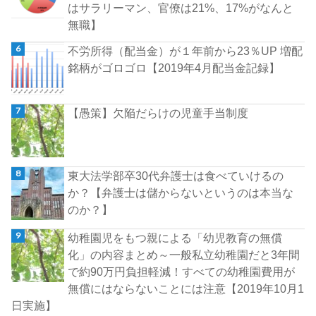
はサラリーマン、官僚は21%、17%がなんと
無職】
不労所得（配当金）が１年前から23％UP 増配
銘柄がゴロゴロ【2019年4月配当金記録】
【愚策】欠陥だらけの児童手当制度
東大法学部卒30代弁護士は食べていけるの
か？【弁護士は儲からないというのは本当な
のか？】
幼稚園児をもつ親による「幼児教育の無償
化」の内容まとめ～一般私立幼稚園だと3年間
で約90万円負担軽減！すべての幼稚園費用が
無償にはならないことには注意【2019年10月1
日実施】