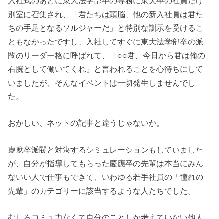
入社式のあとに東大法学部卒の専務に東大卒の社員だけ
別室に召集され、「君たちは頭脳、他の新入社員は君た
ちの手足となるソルジャーだ」と特別な訓示を受けるこ
ともなかったですし、入社してすぐに東大法学部卒の派
閥のリーダー格に呼ばれて、「○○君、今日から君は俺の
右腕として働いてくれ」と言われることを心待ちにして
いましたが、そんなイベントは一切発生しませんでし
た。
おかしい、ネットの記事と違うじゃないか。
慶應卒派閥と対決するシミュレーションもしていました
が、自分が指導してもらった慶應卒の先輩は本当にみん
ないい人で仕事もできて、いわゆる若手社員の「憧れの
先輩」のカテゴリーに該当するような人たちでした。
むしろコミュ力なくて自分のことしか考えていない他人