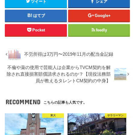
ツイート
シェア
はてブ
Google+
Pocket
feedly
不労所得は3万円〜2019年11月の配当金記録
不倫や薬の使用で芸能人は企業からTVCM契約を解
除され直接損害賠償請求されるのか？【現役法務部
員が教えるタレントCM契約の中身】
RECOMMEND
こちらの記事も人気です。
東大
サラリーマン