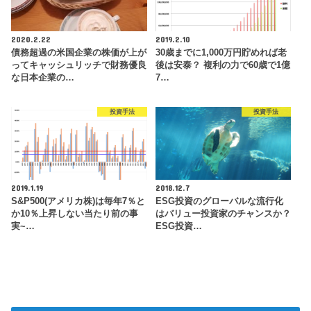
2020.2.22
2019.2.10
債務超過の米国企業の株価が上が
30歳までに1,000万円貯めれば老
ってキャッシュリッチで財務優良
後は安泰？ 複利の力で60歳で1億
な日本企業の…
7…
投資手法
投資手法
2019.1.19
2018.12.7
S&P500(アメリカ株)は毎年7％と
ESG投資のグローバルな流行化
か10％上昇しない当たり前の事
はバリュー投資家のチャンスか？
実~…
ESG投資…