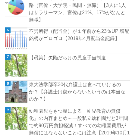
路（官僚・大学院・民間・無職）【3人に1人
はサラリーマン、官僚は21%、17%がなんと
無職】
不労所得（配当金）が１年前から23％UP 増配
銘柄がゴロゴロ【2019年4月配当金記録】
【愚策】欠陥だらけの児童手当制度
東大法学部卒30代弁護士は食べていけるの
か？【弁護士は儲からないというのは本当な
のか？】
幼稚園児をもつ親による「幼児教育の無償
化」の内容まとめ～一般私立幼稚園だと3年間
で約90万円負担軽減！すべての幼稚園費用が
無償にはならないことには注意【2019年10月1