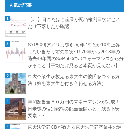
人気の記事
【JT】日本たばこ産業が配当権利日後にどれ
だけ下落したか確認
S&P500(アメリカ株)は毎年7％とか10％上昇
しない当たり前の事実~1970年から2018年の
過去49年間のS&P500のパフォーマンスから分
かること【平均だけ見ると本質が見えない】
東大卒業生が教える東大生の彼氏をつくる方
法（娘を東大生と付き合わせる方法）
年間配当金５０万円のマネーマシンが完成！
日米株の個別銘柄の配当金開示と、残る不安
要素・・
東大法学部OBが教える東大法学部卒業生の進