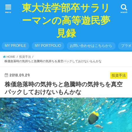
東大法学部卒サラリ
menu
search
ーマンの高等遊民夢
見録
MY PROFILE
MY PORTFOLIO
お問い合わせはこちらから
プライ
HOME
投資手法
株価急落時の気持ちと急騰時の気持ちを真空パックしておけないもんかな
2018.09.29
投資手法
株価急落時の気持ちと急騰時の気持ちを真空
パックしておけないもんかな