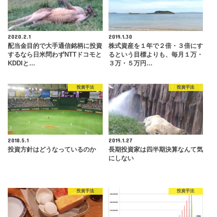
2020.2.1
2019.1.30
配当金目的で大手通信銘柄に投資
株式資産を１年で２倍・３倍にす
するなら日米問わずNTTドコモと
るという目標よりも、毎月１万・
KDDIと…
３万・５万円…
投資手法
投資手法
2018.5.1
2019.1.27
投資方針はどうなっているのか
長期投資家は四半期決算なんて気
にしない
投資手法
投資手法