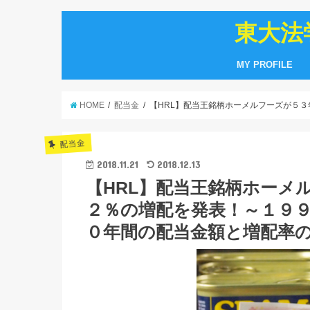
東大法
MY PROFILE
HOME
配当金
【HRL】配当王銘柄ホーメルフーズが５
配当金
2018.11.21
2018.12.13
【HRL】配当王銘柄ホーメ
２％の増配を発表！～１９
０年間の配当金額と増配率