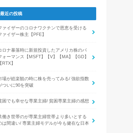
最近の投稿
ファイザーのコロナワクチンで恩恵を受ける
ファイザー株主【PFE】
コロナ暴落時に新規投資したアメリカ株のパ
フォーマンス【MSFT】【V】【MA】【GD】
【RTX】
市場が総楽観の時に株を売ってみる/ 強欲指数
がついに90を突破
貧困でも幸せな専業主婦/ 貧困専業主婦の感想
共働き世帯のが専業主婦世帯より多いとする
のは間違い/ 専業主婦モデルが今も健在な日本