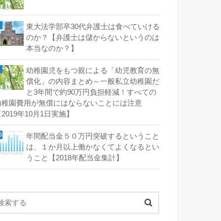
東大法学部卒30代弁護士は食べていける
のか？【弁護士は儲からないというのは
本当なのか？】
幼稚園児をもつ親による「幼児教育の無
償化」の内容まとめ～一般私立幼稚園だ
と3年間で約90万円負担軽減！すべての
幼稚園費用が無償にはならないことには注意
2019年10月1日実施】
年間配当金５０万円突破するということ
は、１か月以上働かなくてよくなるとい
うこと【2018年配当金集計】