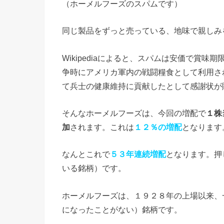
（ホーメルフーズのスパムです）
同じ製品をずっと売っている、地味で親しみ
Wikipediaによると、スパムは安価で賞
争時にアメリカ軍内の戦闘糧食として利用さ
て兵士の健康維持に貢献したとして感謝状が
そんなホーメルフーズは、今回の増配で
１株
加
されます。これは
１２％の増配
となります
なんとこれで
５３年連続増配
となります。押
いる銘柄）です。
ホーメルフーズは、１９２８年の上場以来、
になったことがない）銘柄です。