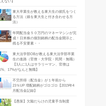
見えない】
東大卒業生が教える東大生の彼氏をつく
る方法（娘を東大生と付き合わせる方
法）
年間配当金５０万円のマネーマシンが完
成！日米株の個別銘柄の配当金開示と、
残る不安要素・・
東大法学部OBが教える東大法学部卒業
生の進路（官僚・大学院・民間・無職）
【3人に1人はサラリーマン、官僚は
21%、17%がなんと無職】
不労所得（配当金）が１年前から
23％UP 増配銘柄がゴロゴロ【2019年4
月配当金記録】
【愚策】欠陥だらけの児童手当制度