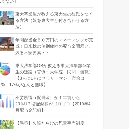
見えない】
東大卒業生が教える東大生の彼氏をつく
る方法（娘を東大生と付き合わせる方
法）
年間配当金５０万円のマネーマシンが完
成！日米株の個別銘柄の配当金開示と、
残る不安要素・・
東大法学部OBが教える東大法学部卒業
生の進路（官僚・大学院・民間・無職）
【3人に1人はサラリーマン、官僚は
21%、17%がなんと無職】
不労所得（配当金）が１年前から
23％UP 増配銘柄がゴロゴロ【2019年4
月配当金記録】
【愚策】欠陥だらけの児童手当制度