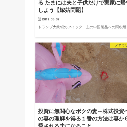
る たまには夫と子供だけで実家に帰
しよう【嫁姑問題】
2019.05.07
トランプ大統領のツイッター上の中国製品への関税引
上げ発言で、世界株式市場が２％〜３％急落していま
す。 スリー…
ファミ
投資に無関心なボクの妻～株式投資
の妻の理解を得る１番の方法は妻か
愛される夫になること