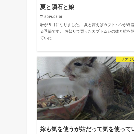
夏と隕石と娘
2019.08.01
暦が８月になりました。 夏と言えばカブトムシが君
る季節です。 お祭りで買ったカブトムシの雄と雌を
ていた…
ファミ
嫁も気を使うが姑だって気を使って