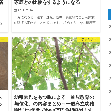
省
家庭との比較をするようになる
2019.03.26
４月になると、進学、進級、就職、異動等で自分も家族
の環境も変わることが多いです。 求めてもいない環境変
き
化が生じ…
リー
ファミリー
へ
幼稚園児をもつ親による「幼児教育の
ら
無償化」の内容まとめ～一般私立幼稚
園だと3年間で約90万円負担軽減！す