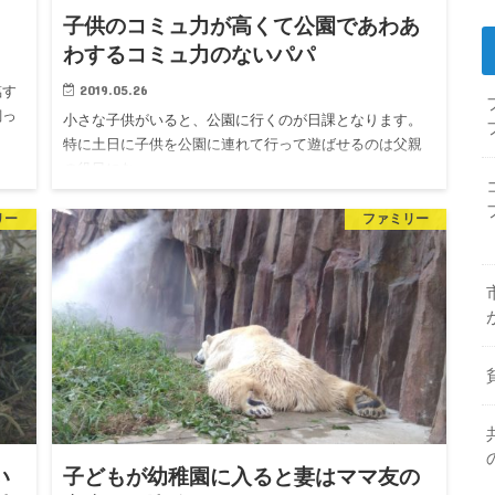
子供のコミュ力が高くて公園であわあ
わするコミュ力のないパパ
2019.05.26
臨す
飼っ
小さな子供がいると、公園に行くのが日課となります。
特に土日に子供を公園に連れて行って遊ばせるのは父親
の役目にな…
リー
ファミリー
い
子どもが幼稚園に入ると妻はママ友の