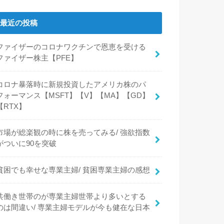
最近の投稿
ファイザーのコロナワクチンで恩恵を受ける
ファイザー株主【PFE】
コロナ暴落時に新規投資したアメリカ株のパ
フォーマンス【MSFT】【V】【MA】【GD】
【RTX】
市場が総楽観の時に株を売ってみる/ 強欲指数
がついに90を突破
貧困でも幸せな専業主婦/ 貧困専業主婦の感想
共働き世帯のが専業主婦世帯より多いとする
のは間違い/ 専業主婦モデルが今も健在な日本