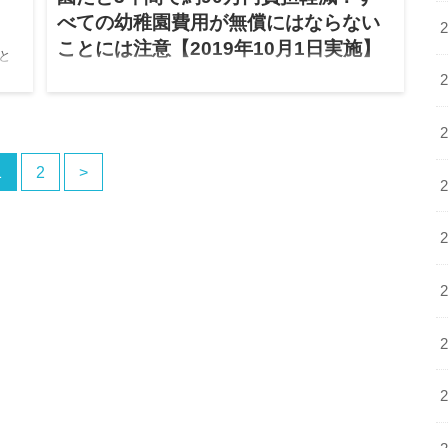
べての幼稚園費用が無償にはならない
ことには注意【2019年10月1日実施】
と
生
2019.01.10
２０１９年１０月１日から、幼児教育の無償化が全面的
に実施され、幼稚園や保育園の保育料が無償化されま
す。 ニュー…
1
2
>