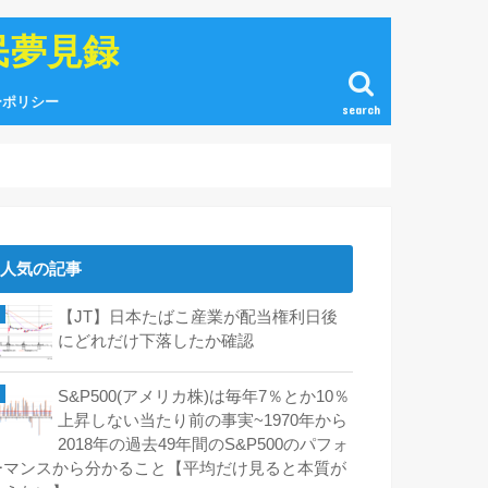
民夢見録
ーポリシー
search
人気の記事
【JT】日本たばこ産業が配当権利日後
にどれだけ下落したか確認
S&P500(アメリカ株)は毎年7％とか10％
上昇しない当たり前の事実~1970年から
2018年の過去49年間のS&P500のパフォ
ーマンスから分かること【平均だけ見ると本質が