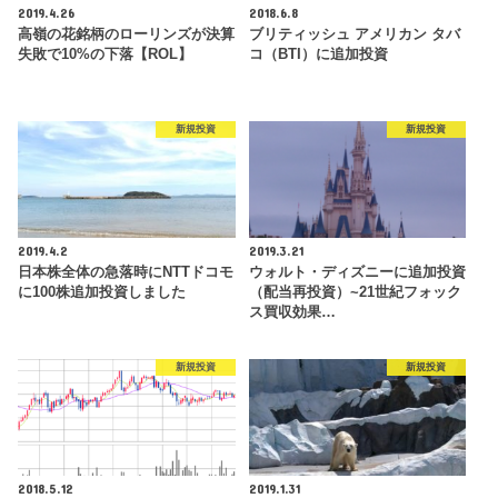
2019.4.26
2018.6.8
高嶺の花銘柄のローリンズが決算
ブリティッシュ アメリカン タバ
失敗で10%の下落【ROL】
コ（BTI）に追加投資
新規投資
新規投資
2019.4.2
2019.3.21
日本株全体の急落時にNTTドコモ
ウォルト・ディズニーに追加投資
に100株追加投資しました
（配当再投資）~21世紀フォック
ス買収効果…
新規投資
新規投資
2018.5.12
2019.1.31