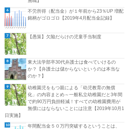
無職】
不労所得（配当金）が１年前から23％UP 増配
銘柄がゴロゴロ【2019年4月配当金記録】
【愚策】欠陥だらけの児童手当制度
東大法学部卒30代弁護士は食べていけるの
か？【弁護士は儲からないというのは本当な
のか？】
幼稚園児をもつ親による「幼児教育の無償
化」の内容まとめ～一般私立幼稚園だと3年間
で約90万円負担軽減！すべての幼稚園費用が
無償にはならないことには注意【2019年10月1
日実施】
年間配当金５０万円突破するということは、