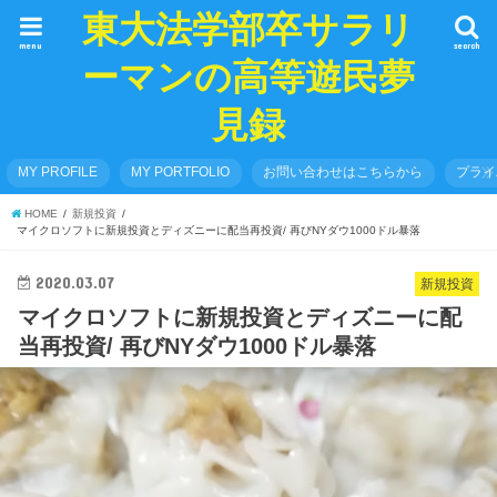
東大法学部卒サラリ
menu
search
ーマンの高等遊民夢
見録
MY PROFILE
MY PORTFOLIO
お問い合わせはこちらから
プライ
HOME
新規投資
マイクロソフトに新規投資とディズニーに配当再投資/ 再びNYダウ1000ドル暴落
2020.03.07
新規投資
マイクロソフトに新規投資とディズニーに配
当再投資/ 再びNYダウ1000ドル暴落