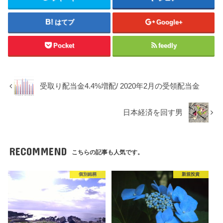
はてブ
Google+
Pocket
feedly
受取り配当金4.4%増配/ 2020年2月の受領配当金
日本経済を回す男
RECOMMEND
こちらの記事も人気です。
個別銘柄
新規投資