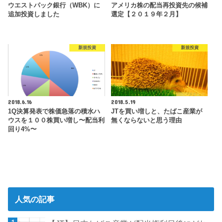
ウエストパック銀行（WBK）に
アメリカ株の配当再投資先の候補
追加投資しました
選定【２０１９年２月】
新規投資
新規投資
2018.6.16
2018.5.19
1Q決算発表で株価急落の積水ハ
JTを買い増しと、たばこ産業が
ウスを１００株買い増し〜配当利
無くならないと思う理由
回り4%〜
人気の記事