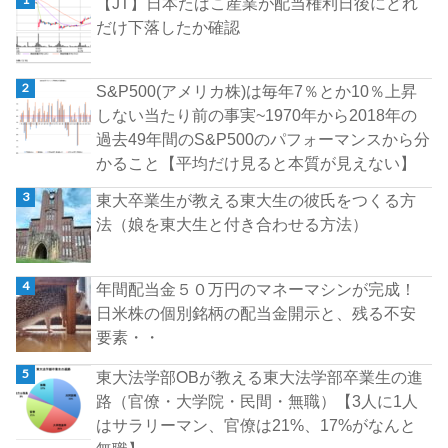
【JT】日本たばこ産業が配当権利日後にどれ
だけ下落したか確認
S&P500(アメリカ株)は毎年7％とか10％上昇
しない当たり前の事実~1970年から2018年の
過去49年間のS&P500のパフォーマンスから分
かること【平均だけ見ると本質が見えない】
東大卒業生が教える東大生の彼氏をつくる方
法（娘を東大生と付き合わせる方法）
年間配当金５０万円のマネーマシンが完成！
日米株の個別銘柄の配当金開示と、残る不安
要素・・
東大法学部OBが教える東大法学部卒業生の進
路（官僚・大学院・民間・無職）【3人に1人
はサラリーマン、官僚は21%、17%がなんと