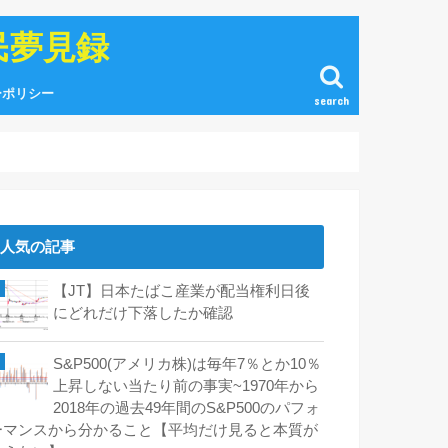
民夢見録
ーポリシー
search
人気の記事
【JT】日本たばこ産業が配当権利日後
にどれだけ下落したか確認
S&P500(アメリカ株)は毎年7％とか10％
上昇しない当たり前の事実~1970年から
2018年の過去49年間のS&P500のパフォ
ーマンスから分かること【平均だけ見ると本質が