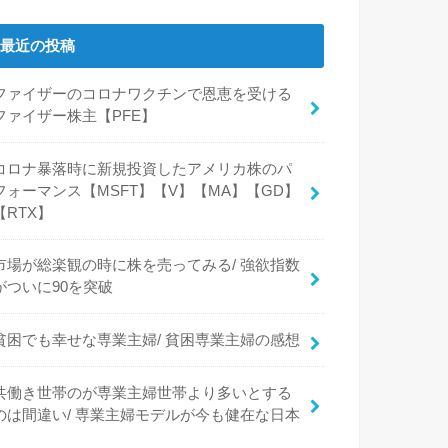
最近の投稿
ファイザーのコロナワクチンで恩恵を受ける
ファイザー株主【PFE】
コロナ暴落時に新規投資したアメリカ株のパ
フォーマンス【MSFT】【V】【MA】【GD】
【RTX】
市場が総楽観の時に株を売ってみる/ 強欲指数
がついに90を突破
貧困でも幸せな専業主婦/ 貧困専業主婦の感想
共働き世帯のが専業主婦世帯より多いとする
のは間違い/ 専業主婦モデルが今も健在な日本