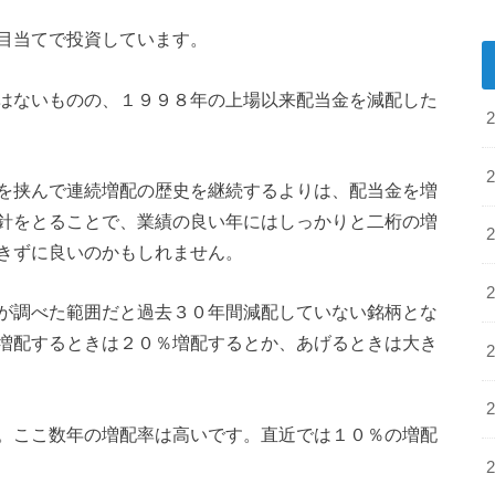
目当てで投資しています。
はないものの、１９９８年の上場以来配当金を減配した
を挟んで連続増配の歴史を継続するよりは、配当金を増
針をとることで、業績の良い年にはしっかりと二桁の増
きずに良いのかもしれません。
が調べた範囲だと過去３０年間減配していない銘柄とな
増配するときは２０％増配するとか、あげるときは大き
。ここ数年の増配率は高いです。直近では１０％の増配