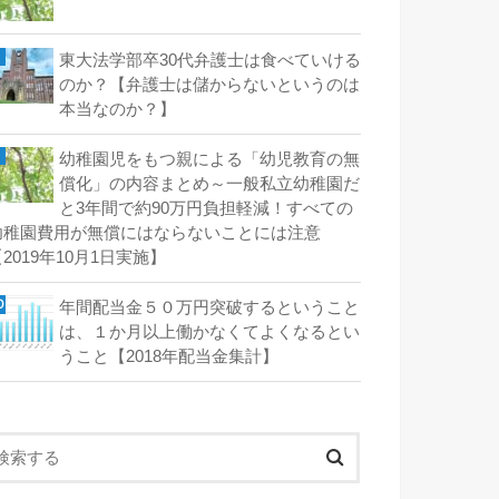
東大法学部卒30代弁護士は食べていける
のか？【弁護士は儲からないというのは
本当なのか？】
幼稚園児をもつ親による「幼児教育の無
償化」の内容まとめ～一般私立幼稚園だ
と3年間で約90万円負担軽減！すべての
幼稚園費用が無償にはならないことには注意
2019年10月1日実施】
年間配当金５０万円突破するということ
は、１か月以上働かなくてよくなるとい
うこと【2018年配当金集計】