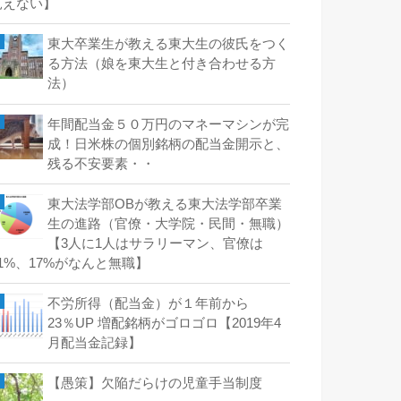
見えない】
東大卒業生が教える東大生の彼氏をつく
る方法（娘を東大生と付き合わせる方
法）
年間配当金５０万円のマネーマシンが完
成！日米株の個別銘柄の配当金開示と、
残る不安要素・・
東大法学部OBが教える東大法学部卒業
生の進路（官僚・大学院・民間・無職）
【3人に1人はサラリーマン、官僚は
21%、17%がなんと無職】
不労所得（配当金）が１年前から
23％UP 増配銘柄がゴロゴロ【2019年4
月配当金記録】
【愚策】欠陥だらけの児童手当制度