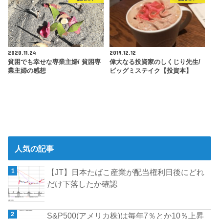
2020.11.24
2019.12.12
貧困でも幸せな専業主婦/ 貧困専
偉大なる投資家のしくじり先生/
業主婦の感想
ビッグミステイク【投資本】
人気の記事
【JT】日本たばこ産業が配当権利日後にどれ
だけ下落したか確認
S&P500(アメリカ株)は毎年7％とか10％上昇