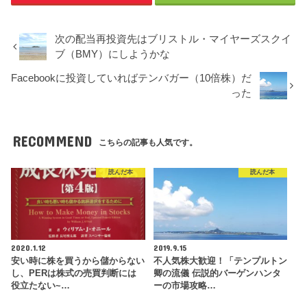
次の配当再投資先はブリストル・マイヤーズスクイ
ブ（BMY）にしようかな
Facebookに投資していればテンバガー（10倍株）だ
った
RECOMMEND
こちらの記事も人気です。
読んだ本
読んだ本
2020.1.12
2019.9.15
安い時に株を買うから儲からない
不人気株大歓迎！「テンプルトン
し、PERは株式の売買判断には
卿の流儀 伝説的バーゲンハンタ
役立たない~…
ーの市場攻略…