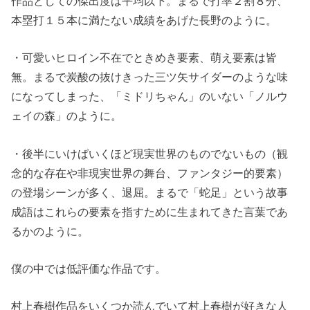
作品としての傑出度は平均以下。まるで打率２割８分、
本塁打１５本に満たない成績をあげた長野のように。
・可愛いヒロイン不在でときめき要素、萌え要素は皆
無。まるで炭酸の抜けきった三ツ矢サイダーのような味
になってしまった、「ミドリちゃん」のいない「ノルウ
ェイの森」のように。
・後半にいけばいくほど現実世界のものでないもの（観
念的な存在や非現実世界の舞台、ファンタジー的要素）
の登場シーンが多く、退屈。まるで「蛇足」という故事
成語はこれらの要素を指すために生まれてきた言葉であ
るかのように。
僕の中では低評価な作品です。
村上春樹作品をいくつか読んでいて村上春樹が好きな人