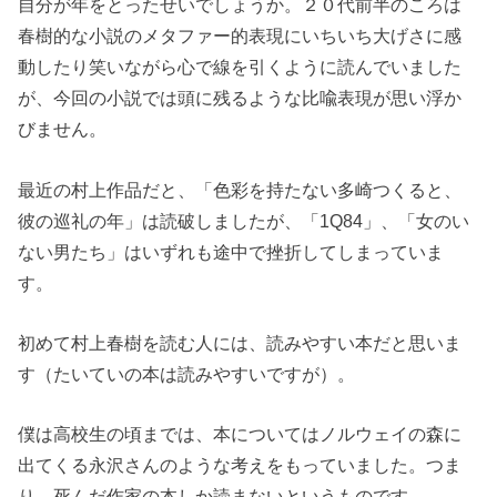
自分が年をとったせいでしょうか。２０代前半のころは
春樹的な小説のメタファー的表現にいちいち大げさに感
動したり笑いながら心で線を引くように読んでいました
が、今回の小説では頭に残るような比喩表現が思い浮か
びません。
最近の村上作品だと、「色彩を持たない多崎つくると、
彼の巡礼の年」は読破しましたが、「1Q84」、「女のい
ない男たち」はいずれも途中で挫折してしまっていま
す。
初めて村上春樹を読む人には、読みやすい本だと思いま
す（たいていの本は読みやすいですが）。
僕は高校生の頃までは、本についてはノルウェイの森に
出てくる永沢さんのような考えをもっていました。つま
り、死んだ作家の本しか読まないというものです。