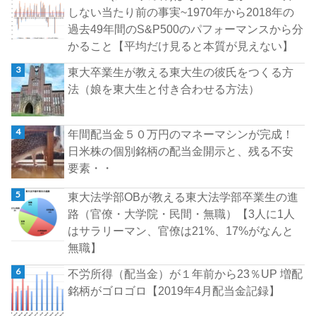
しない当たり前の事実~1970年から2018年の
過去49年間のS&P500のパフォーマンスから分
かること【平均だけ見ると本質が見えない】
東大卒業生が教える東大生の彼氏をつくる方
法（娘を東大生と付き合わせる方法）
年間配当金５０万円のマネーマシンが完成！
日米株の個別銘柄の配当金開示と、残る不安
要素・・
東大法学部OBが教える東大法学部卒業生の進
路（官僚・大学院・民間・無職）【3人に1人
はサラリーマン、官僚は21%、17%がなんと
無職】
不労所得（配当金）が１年前から23％UP 増配
銘柄がゴロゴロ【2019年4月配当金記録】