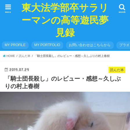
東大法学部卒サラリ
menu
search
ーマンの高等遊民夢
見録
MY PROFILE
MY PORTFOLIO
お問い合わせはこちらから
プライ
HOME
読んだ本
「騎士団長殺し」のレビュー・感想～久しぶりの村上春樹
2019.07.29
読んだ本
「騎士団長殺し」のレビュー・感想～久しぶ
りの村上春樹