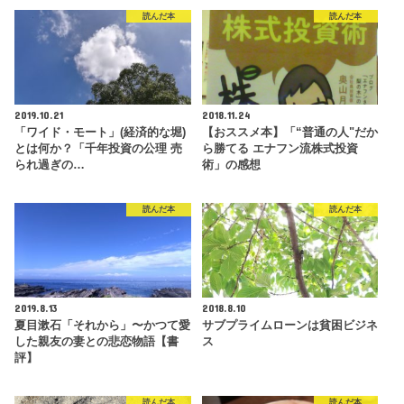
読んだ本
読んだ本
2019.10.21
2018.11.24
「ワイド・モート」(経済的な堀)
【おススメ本】「“普通の人"だか
とは何か？「千年投資の公理 売
ら勝てる エナフン流株式投資
られ過ぎの…
術」の感想
読んだ本
読んだ本
2019.8.13
2018.8.10
夏目漱石「それから」〜かつて愛
サブプライムローンは貧困ビジネ
した親友の妻との悲恋物語【書
ス
評】
読んだ本
読んだ本